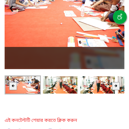
❮
❯
🡸
🡺
এই কনটেন্টটি শেয়ার করতে ক্লিক করুন